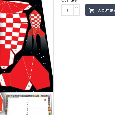
Quantité

AJOUTER 