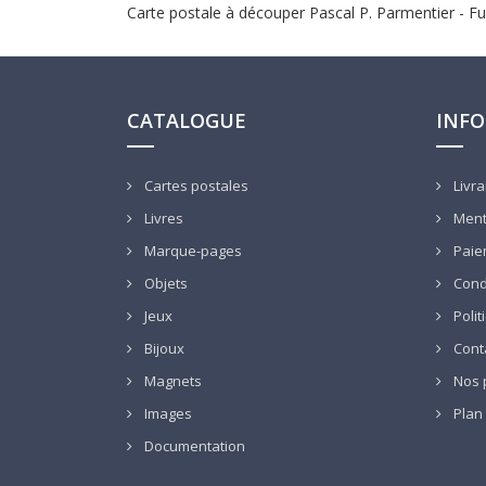
Carte postale à découper Pascal P. Parmentier - 
CATALOGUE
INF
Cartes postales
Livra
Livres
Ment
Marque-pages
Paie
Objets
Condi
Jeux
Polit
Bijoux
Cont
Magnets
Nos p
Images
Plan 
Documentation