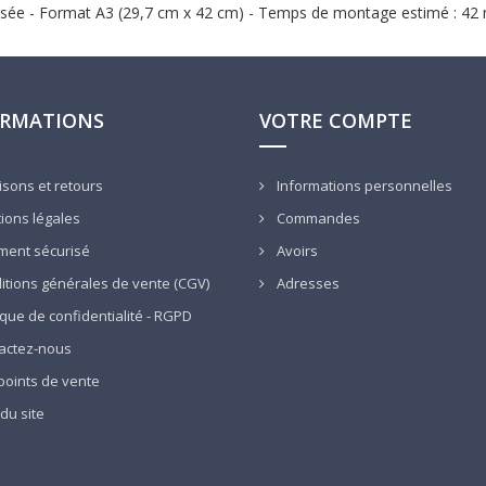
Fusée - Format A3 (29,7 cm x 42 cm) - Temps de montage estimé : 42
ORMATIONS
VOTRE COMPTE
isons et retours
Informations personnelles
ions légales
Commandes
ment sécurisé
Avoirs
tions générales de vente (CGV)
Adresses
ique de confidentialité - RGPD
actez-nous
oints de vente
du site