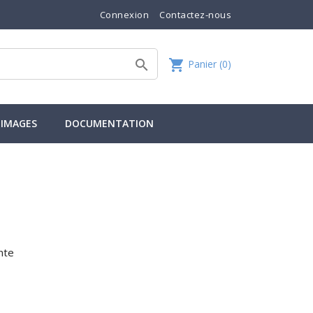
Connexion
Contactez-nous
shopping_cart

Panier
(0)
IMAGES
DOCUMENTATION
nte